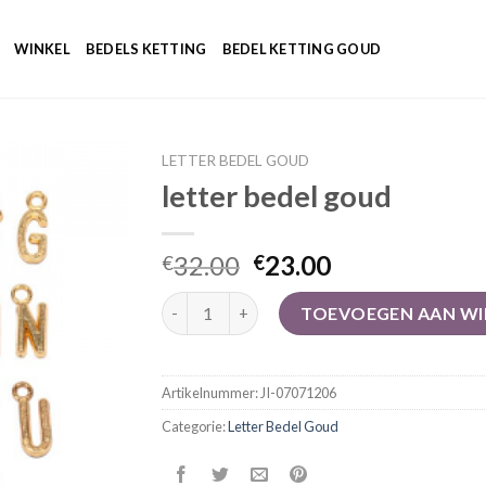
WINKEL
BEDELS KETTING
BEDEL KETTING GOUD
LETTER BEDEL GOUD
letter bedel goud
32.00
23.00
€
€
letter bedel goud aantal
TOEVOEGEN AAN W
Artikelnummer:
JI-07071206
Categorie:
Letter Bedel Goud