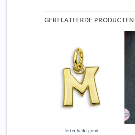
GERELATEERDE PRODUCTEN
bedel goud
letter bedel goud