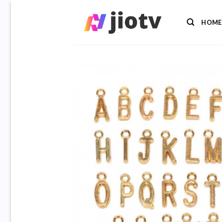
Ga
naar
HOME
inhoud