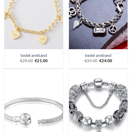
bedel armband
bedel armband
€
29.00
€
21.00
€
34.00
€
24.00