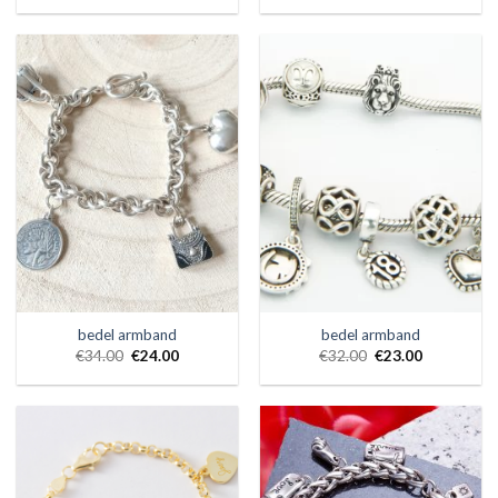
bedel armband
bedel armband
€
34.00
€
24.00
€
32.00
€
23.00