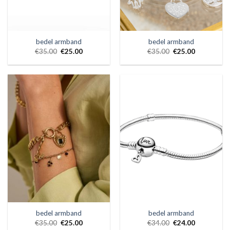
bedel armband
bedel armband
€
35.00
€
25.00
€
35.00
€
25.00
bedel armband
bedel armband
€
35.00
€
25.00
€
34.00
€
24.00