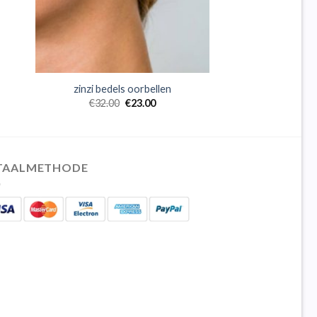
zinzi bedels oorbellen
€
32.00
€
23.00
TAALMETHODE