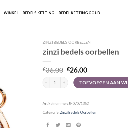
WINKEL
BEDELS KETTING
BEDEL KETTING GOUD
ZINZI BEDELS OORBELLEN
zinzi bedels oorbellen
36.00
26.00
€
€
zinzi bedels oorbellen aantal
TOEVOEGEN AAN W
Artikelnummer:
JI-07071362
Categorie:
Zinzi Bedels Oorbellen