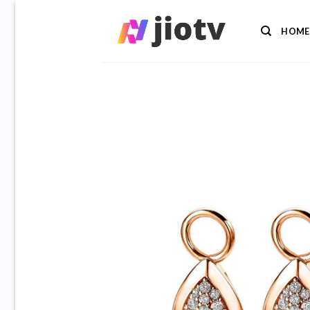
Ga
naar
HOME
inhoud