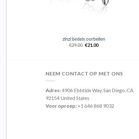
ls oorbellen
zinzi bedels oorbellen
0
€
22.00
€
29.00
€
21.00
NEEM CONTACT OP MET ONS
Adres:
4906 Ebbtide Way, San Diego, CA
92154 United States
Voor oproep:
+1 646 868 9032