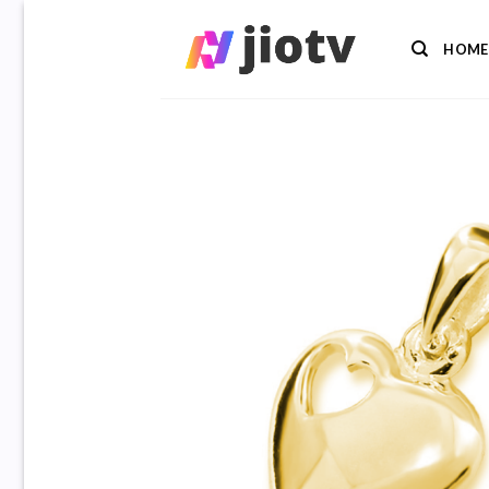
Ga
naar
HOME
inhoud