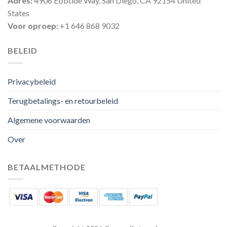
Adres:
4906 Ebbtide Way, San Diego, CA 92154 United
States
Voor oproep:
+1 646 868 9032
BELEID
Privacybeleid
Terugbetalings- en retourbeleid
Algemene voorwaarden
Over
BETAALMETHODE