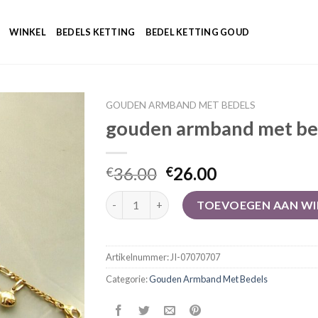
WINKEL
BEDELS KETTING
BEDEL KETTING GOUD
GOUDEN ARMBAND MET BEDELS
gouden armband met be
36.00
26.00
€
€
gouden armband met bedels aantal
TOEVOEGEN AAN W
Artikelnummer:
JI-07070707
Categorie:
Gouden Armband Met Bedels