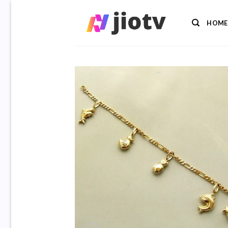
Ga
naar
HOME
inhoud