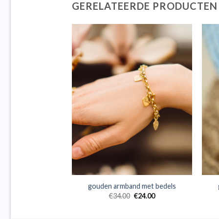
GERELATEERDE PRODUCTEN
and met bedels
gouden armband met bedels
0
€
25.00
€
34.00
€
24.00