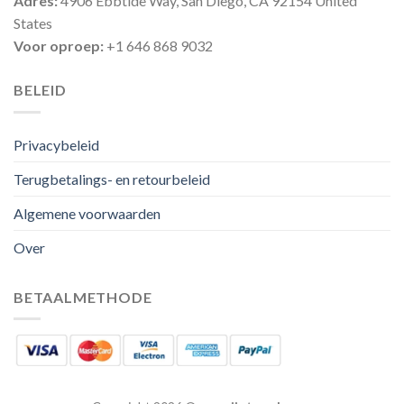
Adres:
4906 Ebbtide Way, San Diego, CA 92154 United
States
Voor oproep:
+1 646 868 9032
BELEID
Privacybeleid
Terugbetalings- en retourbeleid
Algemene voorwaarden
Over
BETAALMETHODE